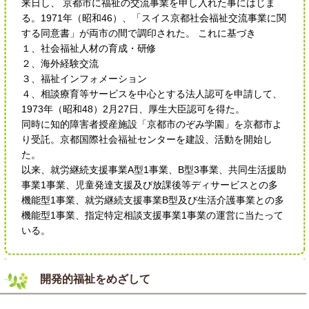
来日し、 京都市に福祉の交流事業を申し入れた事にはじま
る。1971年（昭和46）、「スイス京都社会福祉交流事業に関
する同意書」が両市の間で調印された。 これに基づき
１、社会福祉人材の育成・研修
２、海外経験交流
３、福祉インフォメーション
４、相談療育等サービスを中心とする法人認可を申請して、
1973年（昭和48）2月27日、厚生大臣認可を得た。
同時に知的障害者授産施設「京都市のぞみ学園」を京都市よ
り受託。京都国際社会福祉センターを建設、活動を開始し
た。
以来、就労継続支援事業A型1事業、B型3事業、共同生活援助
事業1事業、児童発達支援及び放課後等ディサービスとの多
機能型1事業、就労継続支援事業B型及び生活介護事業との多
機能型1事業、指定特定相談支援事業1事業の運営に当たって
いる。
開発的福祉をめざして